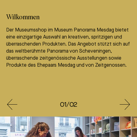
Diese Cookies können alles sein, was nicht in eine der
anderen Kategorien gehört. Mögliche Verwendungszwecke
Wilkommen
sind Tracking oder Profiling.
Der Museumsshop im Museum Panorama Mesdag bietet
eine einzigartige Auswahl an kreativen, spritzigen und
Die Deaktivierung bestimmter Kategorien kann dazu führen,
überraschenden Produkten. Das Angebot stützt sich auf
dass damit verbundene Funktionen nicht mehr korrekt
das weltberühmte Panorama von Scheveningen,
funktionieren. Sie können Ihre Einstellungen jederzeit ändern.
überraschende zeitgenössische Ausstellungen sowie
MEHR INFORMATIONEN
Produkte des Ehepaars Mesdag und von Zeitgenossen.
ALLES AKZEPTIEREN
SPEICHERN
02/02