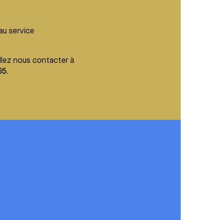
 au service
illez nous contacter à
65.