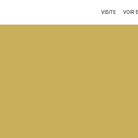
VISITE
VOIR E
BILLETS
VISITE
VOIR ET FAIRE
SHOP