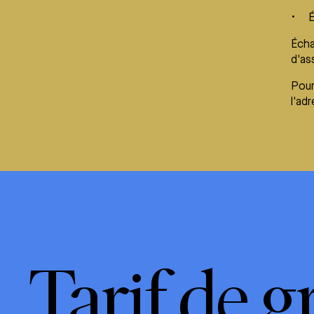
É
Écha
d'as
Pour
l'ad
Tarif de 