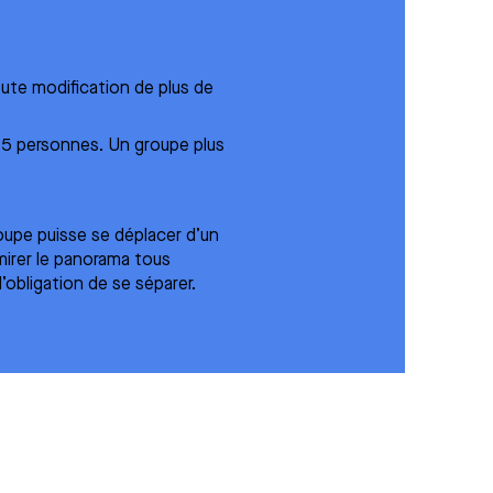
oute modification de plus de
e 15 personnes. Un groupe plus
groupe puisse se déplacer d’un
irer le panorama tous
’obligation de se séparer.
Tous les autres cookies
ires
Ces cookies peuvent concerner tout ce