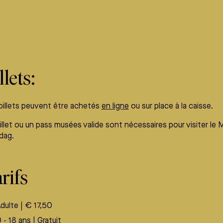
llets:
billets peuvent être achetés
en ligne
ou sur place à la caisse.
illet ou un pass musées valide sont nécessaires pour visiter l
dag.
rifs
dulte | € 17,50
 - 18 ans | Gratuit