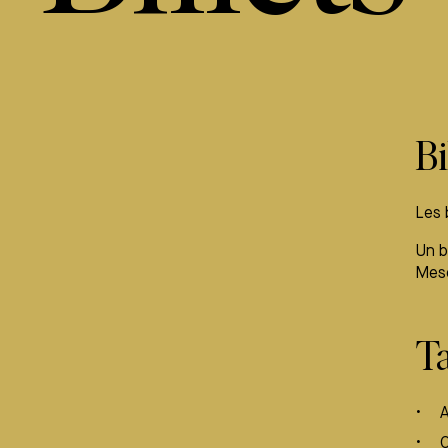
Bi
Les 
Un b
Mes
Ta
A
0