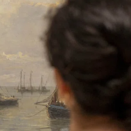
SHOP
social media) in staat om doelgerichter informatie te kunnen
aanbieden.
STEUN
Als u onderdelen uitzet, werken sommige functies binnen de
website wellicht niet of niet goed. U kunt uw voorkeuren
voor het plaatsen van cookies altijd nog aanpassen.
DONEER
MEER INFORMATIE
ACCEPTEER ALLES
VOORKEUREN OPSLAAN