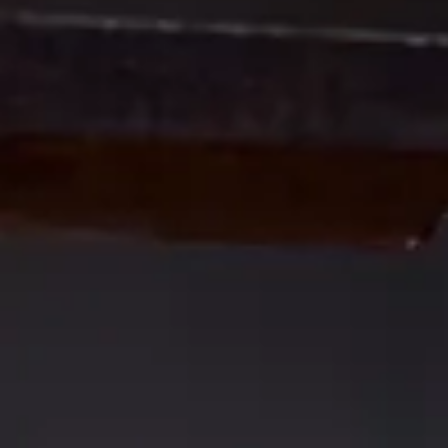
SHOP
social media) in staat om doelgerichter informatie te kunnen
aanbieden.
STEUN
Als u onderdelen uitzet, werken sommige functies binnen de
website wellicht niet of niet goed. U kunt uw voorkeuren
voor het plaatsen van cookies altijd nog aanpassen.
DONEER
MEER INFORMATIE
ACCEPTEER ALLES
VOORKEUREN OPSLAAN