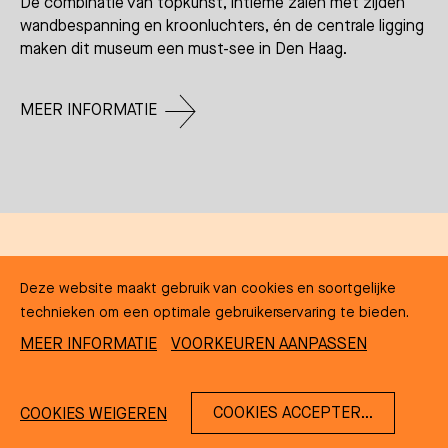
De combinatie van topkunst, intieme zalen met zijden
wandbespanning en kroonluchters, én de centrale ligging
maken dit museum een must-see in Den Haag.
MEER INFORMATIE
Deze website maakt gebruik van cookies en soortgelijke
Kunstmuseum
technieken om een optimale gebruikerservaring te bieden.
MEER INFORMATIE
VOORKEUREN AANPASSEN
COOKIES ACCEPTEREN
COOKIES WEIGEREN
Kunstmuseum Den Haag is dé plek voor moderne kunst
NL
EN
DE
FR
in Nederland. Het iconische gebouw van architect H.P.