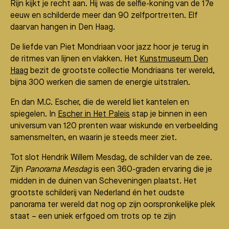
Rijn kijkt je recht aan. Hij was de selfie-koning van de 17e
eeuw en schilderde meer dan 90 zelfportretten. Elf
daarvan hangen in Den Haag.
De liefde van Piet Mondriaan voor jazz hoor je terug in
de ritmes van lijnen en vlakken. Het
Kunstmuseum Den
Haag
bezit de grootste collectie Mondriaans ter wereld,
bijna 300 werken die samen de energie uitstralen.
En dan M.C. Escher, die de wereld liet kantelen en
spiegelen. In
Escher in Het Paleis
stap je binnen in een
universum van 120 prenten waar wiskunde en verbeelding
samensmelten, en waarin je steeds meer ziet.
Tot slot Hendrik Willem Mesdag, de schilder van de zee.
Zijn
Panorama Mesdag
is een 360-graden ervaring die je
midden in de duinen van Scheveningen plaatst. Het
grootste schilderij van Nederland én het oudste
panorama ter wereld dat nog op zijn oorspronkelijke plek
staat – een uniek erfgoed om trots op te zijn