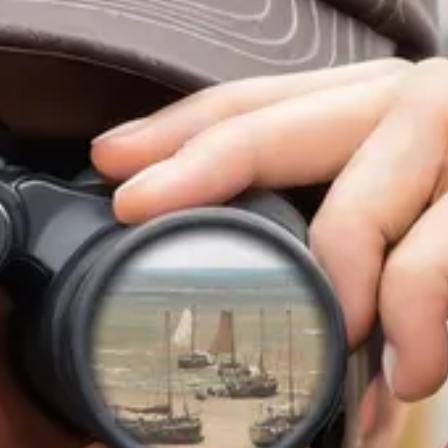
SHOP
social media) in staat om doelgerichter informatie te kunnen
aanbieden.
STEUN
Als u onderdelen uitzet, werken sommige functies binnen de
website wellicht niet of niet goed. U kunt uw voorkeuren
voor het plaatsen van cookies altijd nog aanpassen.
DONEER
MEER INFORMATIE
ACCEPTEER ALLES
VOORKEUREN OPSLAAN