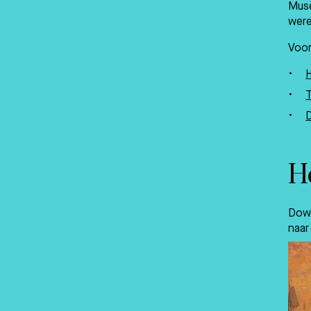
Muse
were
Voor
T
D
Ho
Down
naar