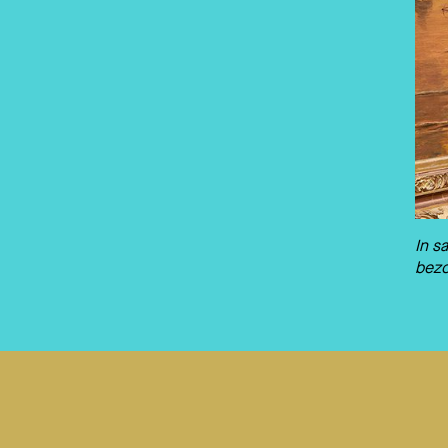
In s
bezo