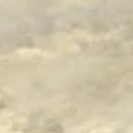
SHOP
social media) in staat om doelgerichter informatie te kunnen
aanbieden.
STEUN
Als u onderdelen uitzet, werken sommige functies binnen de
website wellicht niet of niet goed. U kunt uw voorkeuren
voor het plaatsen van cookies altijd nog aanpassen.
DONEER
MEER INFORMATIE
ACCEPTEER ALLES
VOORKEUREN OPSLAAN