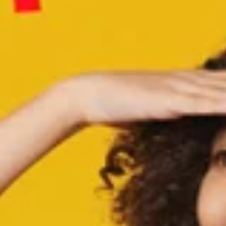
SHOP
social media) in staat om doelgerichter informatie te kunnen
aanbieden.
STEUN
Als u onderdelen uitzet, werken sommige functies binnen de
website wellicht niet of niet goed. U kunt uw voorkeuren
voor het plaatsen van cookies altijd nog aanpassen.
DONEER
MEER INFORMATIE
ACCEPTEER ALLES
VOORKEUREN OPSLAAN