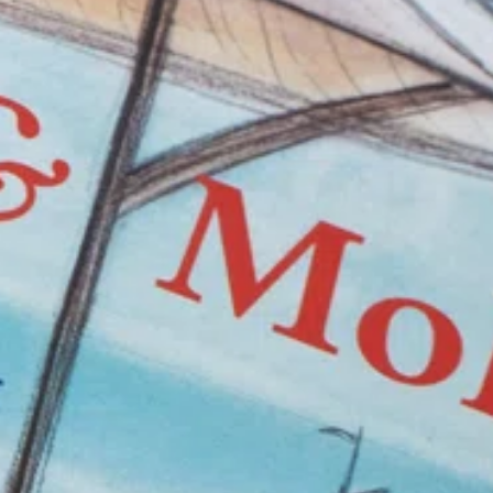
SHOP
social media) in staat om doelgerichter informatie te kunnen
aanbieden.
STEUN
Als u onderdelen uitzet, werken sommige functies binnen de
website wellicht niet of niet goed. U kunt uw voorkeuren
voor het plaatsen van cookies altijd nog aanpassen.
DONEER
MEER INFORMATIE
ACCEPTEER ALLES
VOORKEUREN OPSLAAN