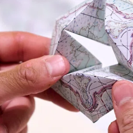
SHOP
social media) in staat om doelgerichter informatie te kunnen
aanbieden.
STEUN
Als u onderdelen uitzet, werken sommige functies binnen de
website wellicht niet of niet goed. U kunt uw voorkeuren
voor het plaatsen van cookies altijd nog aanpassen.
DONEER
MEER INFORMATIE
ACCEPTEER ALLES
VOORKEUREN OPSLAAN