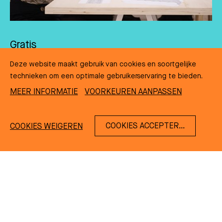
Gratis
Deze website maakt gebruik van cookies en soortgelijke
Het atelier is gratis. Je kunt gewoon aanschuiven aan de
tafel op zaal.
technieken om een optimale gebruikerservaring te bieden.
MEER INFORMATIE
VOORKEUREN AANPASSEN
COOKIES ACCEPTEREN
COOKIES WEIGEREN
NL
EN
DE
FR
CONTACT
PERS EN BEELD
VEELGESTELDE
NIEUWS