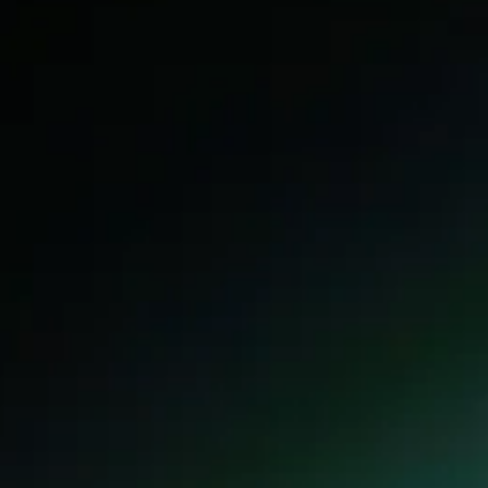
SHOP
social media) in staat om doelgerichter informatie te kunnen
aanbieden.
STEUN
Als u onderdelen uitzet, werken sommige functies binnen de
website wellicht niet of niet goed. U kunt uw voorkeuren
voor het plaatsen van cookies altijd nog aanpassen.
DONEER
MEER INFORMATIE
ACCEPTEER ALLES
VOORKEUREN OPSLAAN