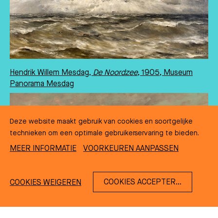
Hendrik Willem Mesdag,
De Noordzee
, 1905, Museum
Panorama Mesdag
Deze website maakt gebruik van cookies en soortgelijke
technieken om een optimale gebruikerservaring te bieden.
MEER INFORMATIE
VOORKEUREN AANPASSEN
COOKIES ACCEPTEREN
COOKIES WEIGEREN
NL
EN
DE
FR