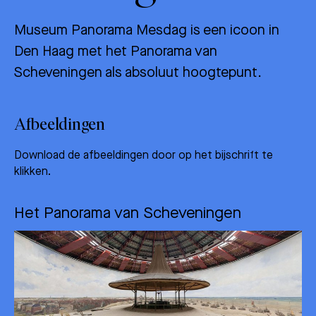
SHOP
social media) in staat om doelgerichter informatie te kunnen
Museum Panorama Mesdag is een icoon in
aanbieden.
Den Haag met het Panorama van
STEUN
Scheveningen als absoluut hoogtepunt.
Als u onderdelen uitzet, werken sommige functies binnen de
website wellicht niet of niet goed. U kunt uw voorkeuren
voor het plaatsen van cookies altijd nog aanpassen.
DONEER
Afbeeldingen
MEER INFORMATIE
Download de afbeeldingen door op het bijschrift te
klikken.
ACCEPTEER ALLES
VOORKEUREN OPSLAAN
Het Panorama van Scheveningen