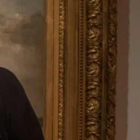
SHOP
social media) in staat om doelgerichter informatie te kunnen
aanbieden.
STEUN
Als u onderdelen uitzet, werken sommige functies binnen de
website wellicht niet of niet goed. U kunt uw voorkeuren
voor het plaatsen van cookies altijd nog aanpassen.
DONEER
MEER INFORMATIE
ACCEPTEER ALLES
VOORKEUREN OPSLAAN