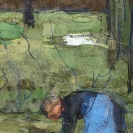
SHOP
social media) in staat om doelgerichter informatie te kunnen
aanbieden.
STEUN
Als u onderdelen uitzet, werken sommige functies binnen de
website wellicht niet of niet goed. U kunt uw voorkeuren
voor het plaatsen van cookies altijd nog aanpassen.
DONEER
MEER INFORMATIE
ACCEPTEER ALLES
VOORKEUREN OPSLAAN