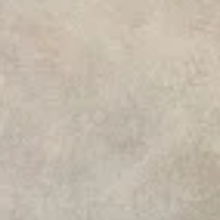
SHOP
social media) in staat om doelgerichter informatie te kunnen
aanbieden.
STEUN
Als u onderdelen uitzet, werken sommige functies binnen de
website wellicht niet of niet goed. U kunt uw voorkeuren
voor het plaatsen van cookies altijd nog aanpassen.
DONEER
MEER INFORMATIE
ACCEPTEER ALLES
VOORKEUREN OPSLAAN