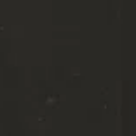
SHOP
social media) in staat om doelgerichter informatie te kunnen
aanbieden.
STEUN
Als u onderdelen uitzet, werken sommige functies binnen de
website wellicht niet of niet goed. U kunt uw voorkeuren
voor het plaatsen van cookies altijd nog aanpassen.
DONEER
MEER INFORMATIE
ACCEPTEER ALLES
VOORKEUREN OPSLAAN