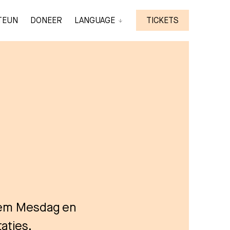
TEUN
DONEER
LANGUAGE
TICKETS
llem Mesdag en
aties.