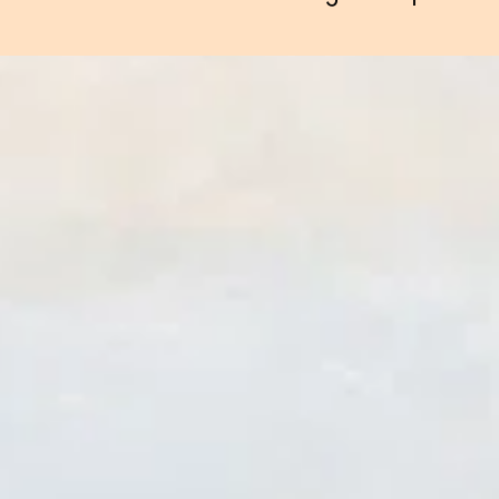
SHOP
STEUN
DONEER