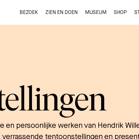
BEZOEK
ZIEN EN DOEN
MUSEUM
SHOP
S
TICKETS
BEZOEK
ellingen
ZIEN EN DOEN
MUSEUM
ere en persoonlijke werken van Hendrik Wi
 verrassende tentoonstellingen en present